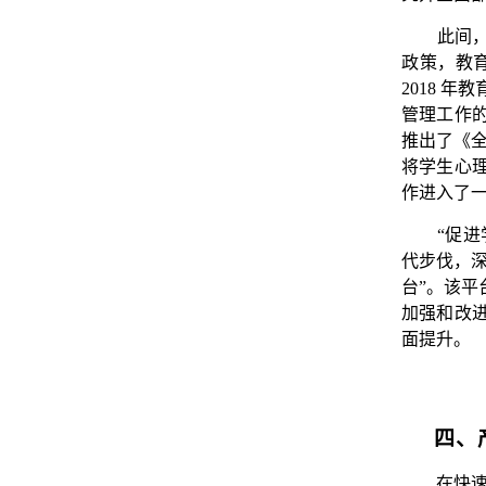
此间
政策
，
教
2018
年教
管理工作
推出了《
将学生心
作进入了
“促
代步伐，
台
”。该
加强和改
面提升。
四、
在快