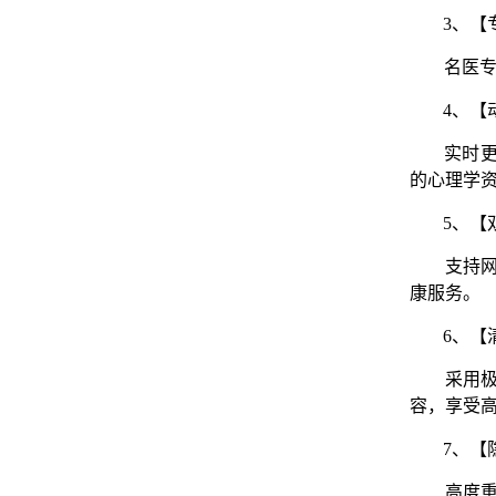
3、
【
名医
4
、【
实时
的心理学
5
、【
支持
康服务。
6
、【
采用
容，享受
7、【
高度