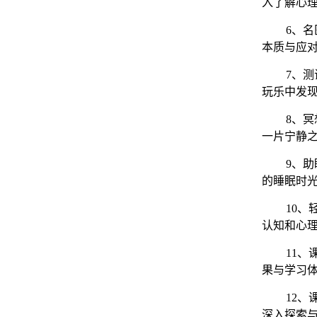
入了解心
6、
名
本质与应
7、
测
玩乐中发
8、
冥
一片宁静
9、
助
的睡眠时
10、
认知和心
11、
果
与学习
12、
深入探索