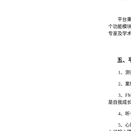
平台
个功能模
专家及学
五、
1、
测
2、
案
3、
F
是自我成
4、
听
5、
心